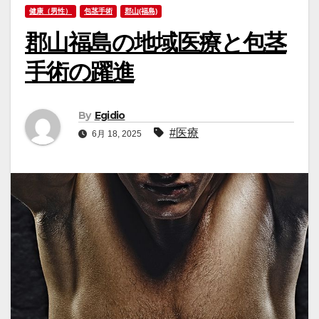
健康（男性）
包茎手術
郡山(福島)
郡山福島の地域医療と包茎
手術の躍進
By
Egidio
#医療
6月 18, 2025