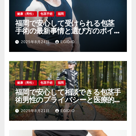
健康（男性）
包茎手術
福岡
福岡で安心して受けられる包茎
手術の最新事情と選び方のポイ
ント
2025年8月24日
EGIDIO
健康（男性）
包茎手術
福岡
福岡で安心して相談できる包茎手
術男性のプライバシーと医療的
ケアを重視した選び方
2025年8月21日
EGIDIO