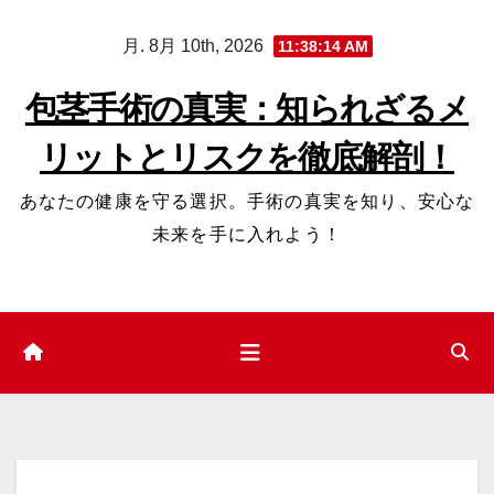
コ
月. 8月 10th, 2026
11:38:15 AM
ン
テ
包茎手術の真実：知られざるメ
ン
リットとリスクを徹底解剖！
ツ
へ
あなたの健康を守る選択。手術の真実を知り、安心な
ス
未来を手に入れよう！
キ
ッ
プ