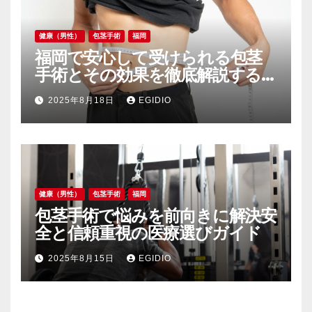
健康（男性）
包茎手術
福岡
福岡で安心して受けられる包茎
手術とその効果を徹底解説する最
新事情
2025年8月18日
EGIDIO
健康（男性）
包茎手術
福岡
包茎手術で悩みを前向きに解決安
全と信頼重視の医療選びガイド
2025年8月15日
EGIDIO