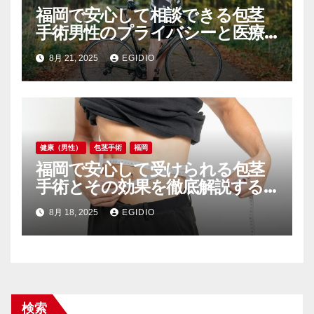
福岡で安心して相談できる包茎
手術男性のプライバシーと医療
的ケアを重視した選び方
8月 21, 2025
EGIDIO
健康（男性）
包茎手術
福岡
福岡で安心して受けられる包茎
手術とその効果を徹底解説する
最新事情
8月 18, 2025
EGIDIO
検索