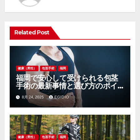
ー
シ
ョ
Related Post
ン
健康（男性）
包茎手術
福岡
福岡で安心して受けられる包茎
手術の最新事情と選び方のポイ
ント
8月 24, 2025
EGIDIO
健康（男性）
包茎手術
福岡