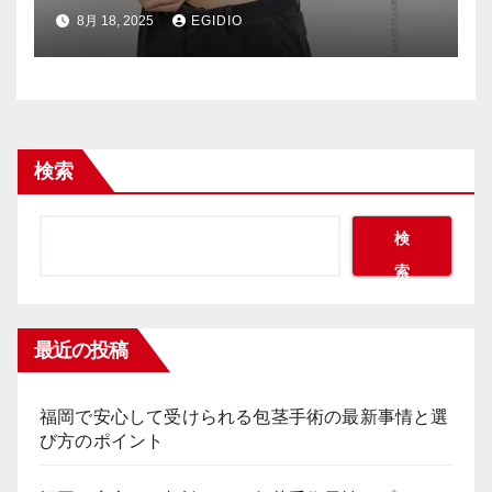
最新事情
8月 18, 2025
EGIDIO
検索
検
索
最近の投稿
福岡で安心して受けられる包茎手術の最新事情と選
び方のポイント