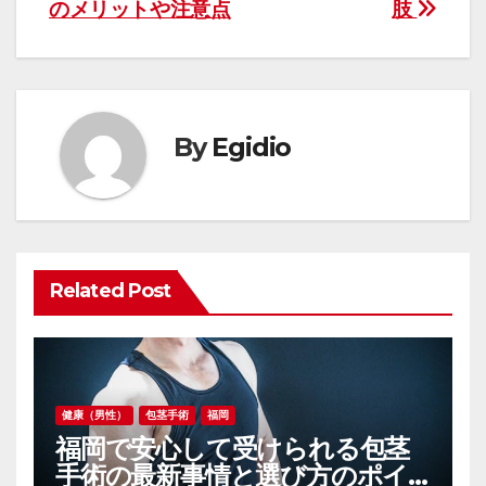
ナ
のメリットや注意点
肢
ビ
ゲ
ー
By
Egidio
シ
ョ
ン
Related Post
健康（男性）
包茎手術
福岡
福岡で安心して受けられる包茎
手術の最新事情と選び方のポイ