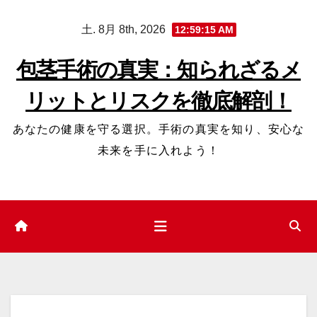
コ
土. 8月 8th, 2026
12:59:16 AM
ン
テ
包茎手術の真実：知られざるメ
ン
リットとリスクを徹底解剖！
ツ
へ
あなたの健康を守る選択。手術の真実を知り、安心な
ス
未来を手に入れよう！
キ
ッ
プ