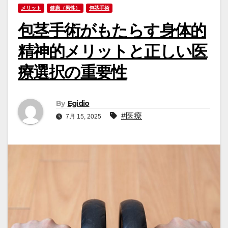
メリット
健康（男性）
包茎手術
包茎手術がもたらす身体的
精神的メリットと正しい医
療選択の重要性
By
Egidio
#医療
7月 15, 2025