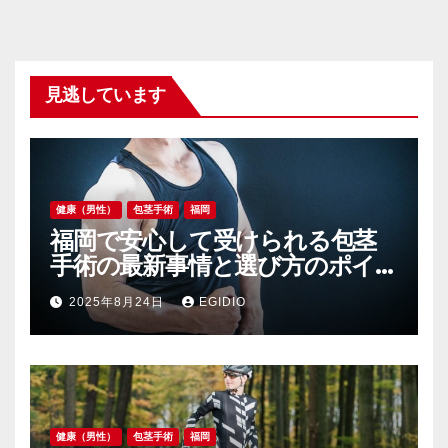
見逃しています
健康（男性）
包茎手術
福岡
福岡で安心して受けられる包茎
手術の最新事情と選び方のポイ
ント
2025年8月24日
EGIDIO
健康（男性）
包茎手術
福岡