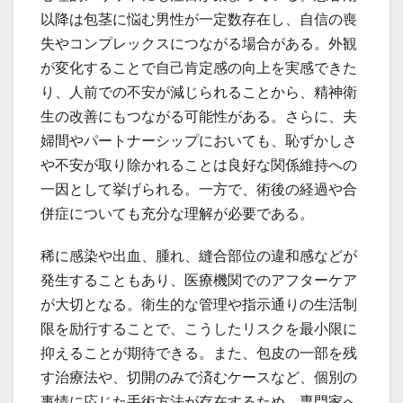
以降は包茎に悩む男性が一定数存在し、自信の喪
失やコンプレックスにつながる場合がある。外観
が変化することで自己肯定感の向上を実感できた
り、人前での不安が減じられることから、精神衛
生の改善にもつながる可能性がある。さらに、夫
婦間やパートナーシップにおいても、恥ずかしさ
や不安が取り除かれることは良好な関係維持への
一因として挙げられる。一方で、術後の経過や合
併症についても充分な理解が必要である。
稀に感染や出血、腫れ、縫合部位の違和感などが
発生することもあり、医療機関でのアフターケア
が大切となる。衛生的な管理や指示通りの生活制
限を励行することで、こうしたリスクを最小限に
抑えることが期待できる。また、包皮の一部を残
す治療法や、切開のみで済むケースなど、個別の
事情に応じた手術方法が存在するため、専門家へ