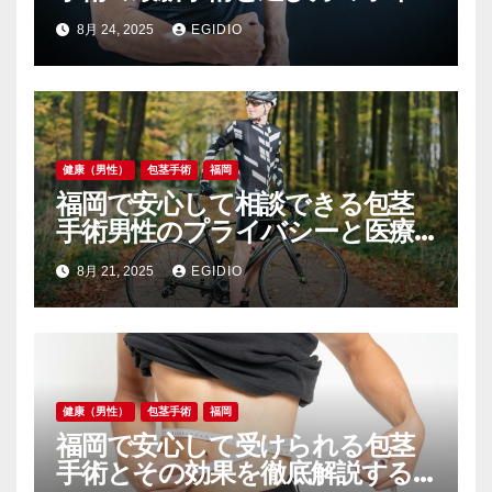
ント
8月 24, 2025
EGIDIO
健康（男性）
包茎手術
福岡
福岡で安心して相談できる包茎
手術男性のプライバシーと医療
的ケアを重視した選び方
8月 21, 2025
EGIDIO
健康（男性）
包茎手術
福岡
福岡で安心して受けられる包茎
手術とその効果を徹底解説する