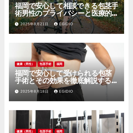
福岡で安心して相談できる包茎手
術男性のプライバシーと医療的
ケアを重視した選び方
2025年8月21日
EGIDIO
健康（男性）
包茎手術
福岡
福岡で安心して受けられる包茎
手術とその効果を徹底解説する最
新事情
2025年8月18日
EGIDIO
健康（男性）
包茎手術
福岡